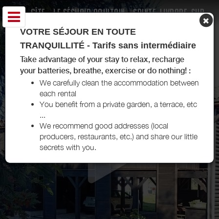
GÎTE - LE SÉCHOIR AQUITAIN - SAINTE-LIVRADE-SUR-
LOT
VOTRE SÉJOUR EN TOUTE
TRANQUILLITÉ - Tarifs sans intermédiaire
Take advantage of your stay to relax, recharge
your batteries, breathe, exercise or do nothing! :
We carefully clean the accommodation between
each rental
You benefit from a private garden, a terrace, etc
...
We recommend good addresses (local
producers, restaurants, etc.) and share our little
secrets with you.