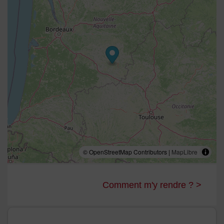
https://youtu.be/XN27Yp3oJaI
Entre Guyenne et Gascogne...... Le Lot et Garonne
pays de plaines, de vallons, sculptées par rivière et
fleuve:le Lot et la Garonne
pays des bastides, des châteaux, des palombières et
des séchoirs à tabac..........
le séchoir Aquitain un nouveau concept de gîte pour
vous dépayser
Découvrez Saint Livrade sur Lot en vidéo :
https://youtu.be/skEJnVVjRKI
© OpenStreetMap Contributors |
MapLibre
Comment m'y rendre ? >