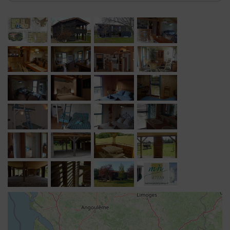
Gîte non-fumeur. Animaux domestiques sur demande
préalable uniquement.
A savoir pour votre arrivée :
- Location de draps : 8 euros la paire ou 10€ la paire
avec lit fait.
- Linge de maison : fourni, mis à disposition
gratuitement.
- Linge de toilette : 5 € le lot.
- Possibilité de forfait ménage sur demande : 50 euros.
- L'électricité consommée en supplément (forfait de
8KWH par jour soit 56KWH par semaine) n'est pas
comprise dans les tarifs et sera à régler sur place en
supplément après relevé des compteurs (selon le
montant du prix du KWH indiqué sur la facture).
- Une caution de 300€ sera à remettre au propriétaire à
votre arrivée.
Découvrez le séchoir aquitain en vidéo (une minute !) :