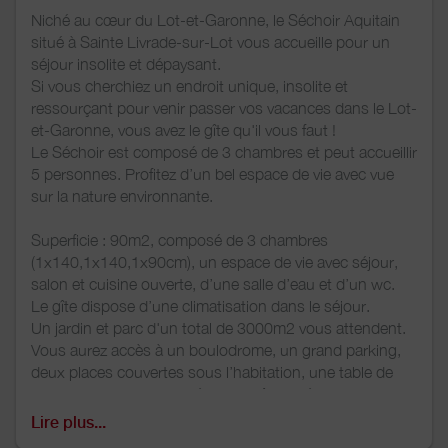
Niché au cœur du Lot-et-Garonne, le Séchoir Aquitain
situé à Sainte Livrade-sur-Lot vous accueille pour un
séjour insolite et dépaysant.
Si vous cherchiez un endroit unique, insolite et
ressourçant pour venir passer vos vacances dans le Lot-
et-Garonne, vous avez le gîte qu'il vous faut !
Le Séchoir est composé de 3 chambres et peut accueillir
5 personnes. Profitez d’un bel espace de vie avec vue
sur la nature environnante.
Superficie : 90m2, composé de 3 chambres
(1x140,1x140,1x90cm), un espace de vie avec séjour,
salon et cuisine ouverte, d’une salle d’eau et d’un wc.
Le gîte dispose d’une climatisation dans le séjour.
Un jardin et parc d'un total de 3000m2 vous attendent.
Vous aurez accès à un boulodrome, un grand parking,
deux places couvertes sous l’habitation, une table de
ping-pong, un espace détente, prêt de vélos 3 pour
adultes, 1 vtt et 2 de route), d'un banc de musculation.
Lire plus...
Gîte sans wifi.