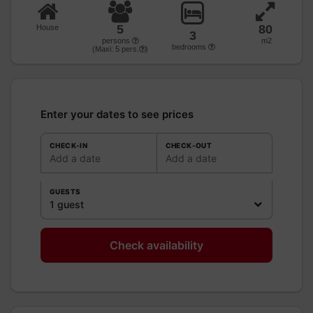
5
80
House
3
persons
m2
bedrooms
(Maxi:
5
pers.
)
Enter your dates to see prices
CHECK-IN
CHECK-OUT
Add a date
Add a date
GUESTS
1 guest
Check availability