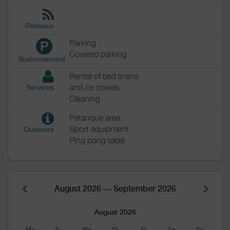
Réseaux
Parking
P
Covered parking
Stationnement
Rental of bed linens
and /or towels
Services
Cleaning
Petanque area
Sport equipment
Outdoors
Ping pong table
August 2026 — September 2026
August 2026
Mo
Tu
We
Th
Fr
Sa
Su