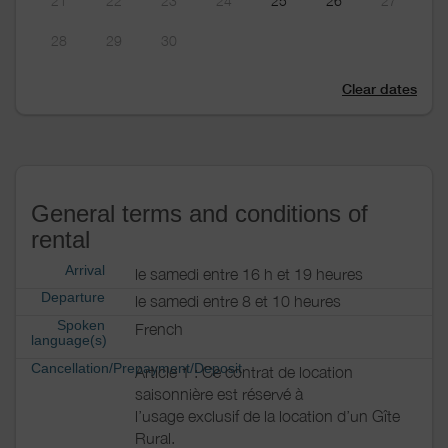
21
22
23
24
25
26
27
28
29
30
Clear dates
General terms and conditions of
rental
Arrival
le samedi entre 16 h et 19 heures
Departure
le samedi entre 8 et 10 heures
Spoken
French
language(s)
Cancellation/Prepayment/Deposit
Article 1 : Ce contrat de location
saisonnière est réservé à
l’usage exclusif de la location d’un Gîte
Rural.